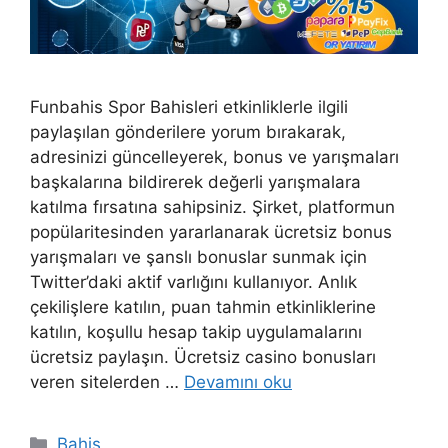
Funbahis Spor Bahisleri etkinliklerle ilgili
paylaşılan gönderilere yorum bırakarak,
adresinizi güncelleyerek, bonus ve yarışmaları
başkalarına bildirerek değerli yarışmalara
katılma fırsatına sahipsiniz. Şirket, platformun
popülaritesinden yararlanarak ücretsiz bonus
yarışmaları ve şanslı bonuslar sunmak için
Twitter’daki aktif varlığını kullanıyor. Anlık
çekilişlere katılın, puan tahmin etkinliklerine
katılın, koşullu hesap takip uygulamalarını
ücretsiz paylaşın. Ücretsiz casino bonusları
veren sitelerden …
Devamını oku
Kategoriler
Bahis