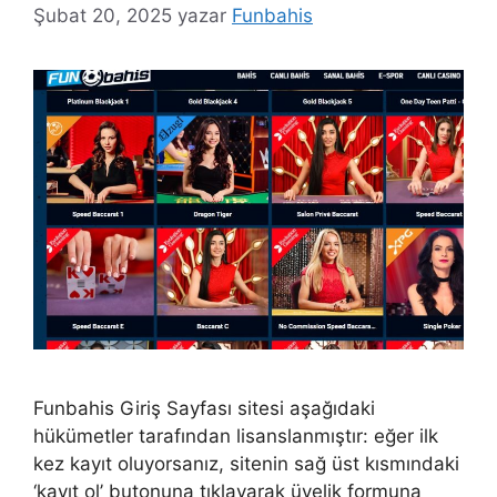
Şubat 20, 2025
yazar
Funbahis
Funbahis Giriş Sayfası sitesi aşağıdaki
hükümetler tarafından lisanslanmıştır: eğer ilk
kez kayıt oluyorsanız, sitenin sağ üst kısmındaki
‘kayıt ol’ butonuna tıklayarak üyelik formuna