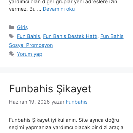
yardımcı olan diğer gruplar yeni adreslere izin
vermez. Bu …
Devamını oku
Kategoriler
Giriş
Etiketler
Fun Bahis
,
Fun Bahis Destek Hattı
,
Fun Bahis
Sosyal Promosyon
Yorum yap
Funbahis Şikayet
Haziran 19, 2026
yazar
Funbahis
Funbahis Şikayet iyi kullanın. Site ayrıca doğru
seçimi yapmanıza yardımcı olacak bir dizi araçla