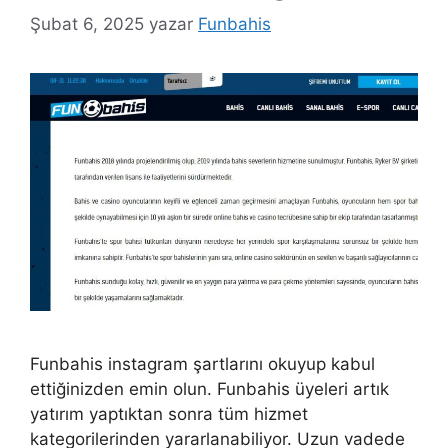
Şubat 6, 2025
yazar
Funbahis
Funbahis instagram şartlarını okuyup kabul
ettiğinizden emin olun. Funbahis üyeleri artık
yatırım yaptıktan sonra tüm hizmet
kategorilerinden yararlanabiliyor. Uzun vadede