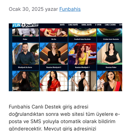
Ocak 30, 2025
yazar
Funbahis
Funbahis Canlı Destek giriş adresi
doğrulandıktan sonra web sitesi tüm üyelere e-
posta ve SMS yoluyla otomatik olarak bildirim
gönderecektir. Mevcut giriş adresinizi