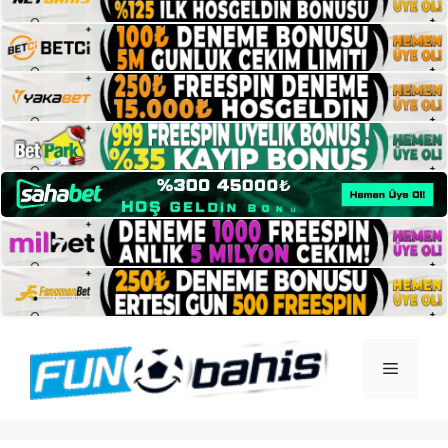
İçeriğe
atla
Menü