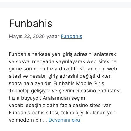
Funbahis
Mayıs 22, 2026
yazar
Funbahis
Funbahis herkese yeni giriş adresini anlatarak
ve sosyal medyada yayınlayarak web sitesine
girme sorununu hızla düzeltti. Kullanıcının web
sitesi ve hesabı, giriş adresini değiştirdikten
sonra hala aynıdır. Funbahis Mobile Giriş.
Teknoloji gelişiyor ve çevrimiçi casino endüstrisi
hızla büyüyor. Aralarından seçim
yapabileceğiniz daha fazla casino sitesi var.
Funbahis bahis sitesi, teknolojiyi kullanan yeni
ve modern bir …
Devamını oku