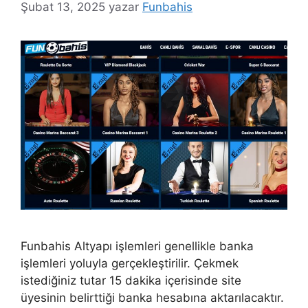
Şubat 13, 2025
yazar
Funbahis
Funbahis Altyapı işlemleri genellikle banka
işlemleri yoluyla gerçekleştirilir. Çekmek
istediğiniz tutar 15 dakika içerisinde site
üyesinin belirttiği banka hesabına aktarılacaktır.