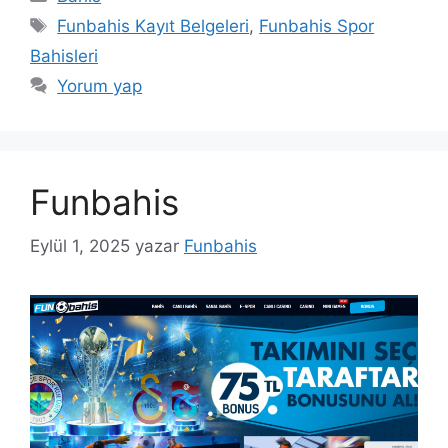
Etiketler
Funbahis Kayıt Belgeleri
,
Funbahis Spor
Bahisleri
Yorum yap
Funbahis
Eylül 1, 2025
yazar
Funbahis