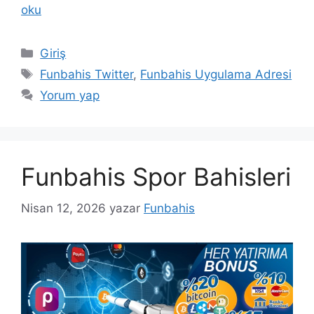
oku
Kategoriler
Giriş
Etiketler
Funbahis Twitter
,
Funbahis Uygulama Adresi
Yorum yap
Funbahis Spor Bahisleri
Nisan 12, 2026
yazar
Funbahis