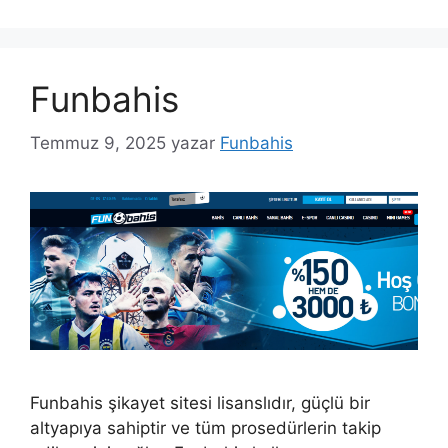
Funbahis
Temmuz 9, 2025
yazar
Funbahis
Funbahis şikayet sitesi lisanslıdır, güçlü bir
altyapıya sahiptir ve tüm prosedürlerin takip