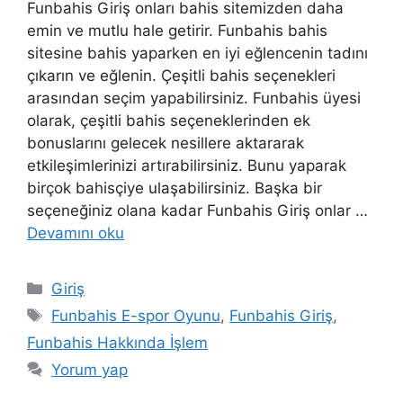
Funbahis Giriş onları bahis sitemizden daha
emin ve mutlu hale getirir. Funbahis bahis
sitesine bahis yaparken en iyi eğlencenin tadını
çıkarın ve eğlenin. Çeşitli bahis seçenekleri
arasından seçim yapabilirsiniz. Funbahis üyesi
olarak, çeşitli bahis seçeneklerinden ek
bonuslarını gelecek nesillere aktararak
etkileşimlerinizi artırabilirsiniz. Bunu yaparak
birçok bahisçiye ulaşabilirsiniz. Başka bir
seçeneğiniz olana kadar Funbahis Giriş onlar …
Devamını oku
Kategoriler
Giriş
Etiketler
Funbahis E-spor Oyunu
,
Funbahis Giriş
,
Funbahis Hakkında İşlem
Yorum yap