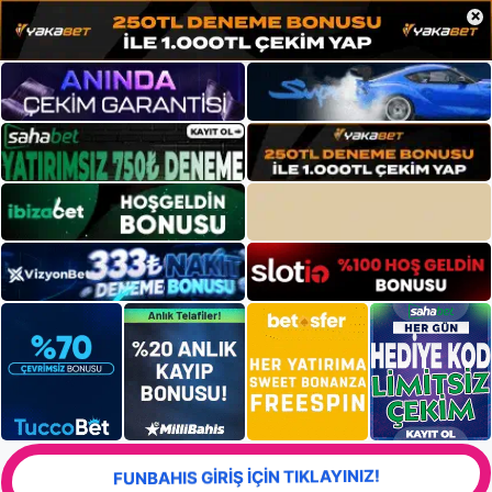
×
FUNBAHIS GİRİŞ İÇİN TIKLAYINIZ!