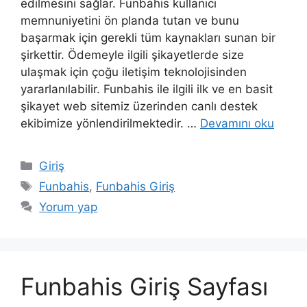
edilmesini sağlar. Funbahis kullanıcı
memnuniyetini ön planda tutan ve bunu
başarmak için gerekli tüm kaynakları sunan bir
şirkettir. Ödemeyle ilgili şikayetlerde size
ulaşmak için çoğu iletişim teknolojisinden
yararlanılabilir. Funbahis ile ilgili ilk ve en basit
şikayet web sitemiz üzerinden canlı destek
ekibimize yönlendirilmektedir. …
Devamını oku
Kategoriler
Giriş
Etiketler
Funbahis
,
Funbahis Giriş
Yorum yap
Funbahis Giriş Sayfası