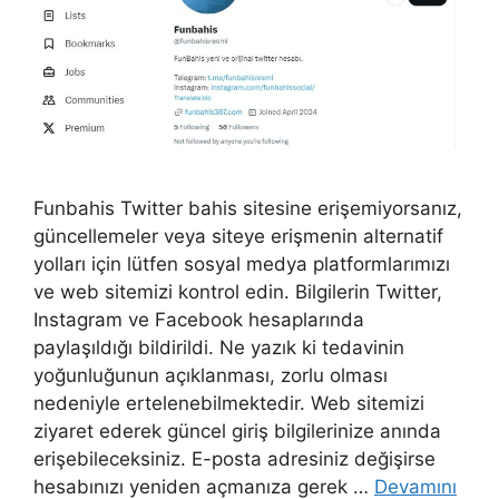
Funbahis Twitter bahis sitesine erişemiyorsanız,
güncellemeler veya siteye erişmenin alternatif
yolları için lütfen sosyal medya platformlarımızı
ve web sitemizi kontrol edin. Bilgilerin Twitter,
Instagram ve Facebook hesaplarında
paylaşıldığı bildirildi. Ne yazık ki tedavinin
yoğunluğunun açıklanması, zorlu olması
nedeniyle ertelenebilmektedir. Web sitemizi
ziyaret ederek güncel giriş bilgilerinize anında
erişebileceksiniz. E-posta adresiniz değişirse
hesabınızı yeniden açmanıza gerek …
Devamını