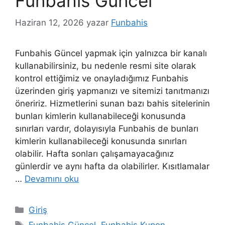
Funbahis Güncel
Haziran 12, 2026
yazar
Funbahis
Funbahis Güncel yapmak için yalnızca bir kanalı
kullanabilirsiniz, bu nedenle resmi site olarak
kontrol ettiğimiz ve onayladığımız Funbahis
üzerinden giriş yapmanızı ve sitemizi tanıtmanızı
öneririz. Hizmetlerini sunan bazı bahis sitelerinin
bunları kimlerin kullanabileceği konusunda
sınırları vardır, dolayısıyla Funbahis de bunları
kimlerin kullanabileceği konusunda sınırları
olabilir. Hafta sonları çalışamayacağınız
günlerdir ve aynı hafta da olabilirler. Kısıtlamalar
…
Devamını oku
Kategoriler
Giriş
Etiketler