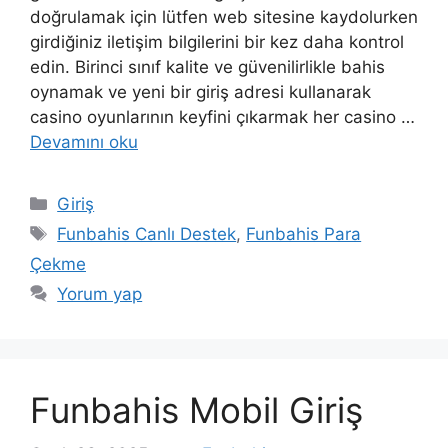
doğrulamak için lütfen web sitesine kaydolurken
girdiğiniz iletişim bilgilerini bir kez daha kontrol
edin. Birinci sınıf kalite ve güvenilirlikle bahis
oynamak ve yeni bir giriş adresi kullanarak
casino oyunlarının keyfini çıkarmak her casino …
Devamını oku
Kategoriler
Giriş
Etiketler
Funbahis Canlı Destek
,
Funbahis Para
Çekme
Yorum yap
Funbahis Mobil Giriş