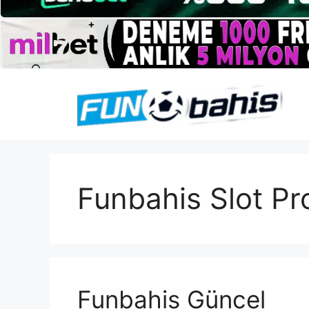
İçeriğe
atla
Funbahis Slot P
Funbahis Güncel