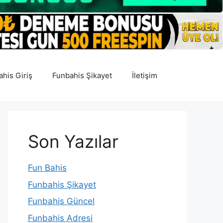
his Giriş
Funbahis Şikayet
İletişim
Son Yazılar
Fun Bahis
Funbahis Şikayet
Funbahis Güncel
Funbahis Adresi