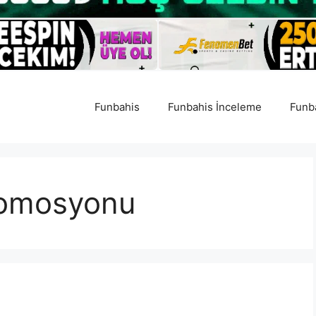
Funbahis
Funbahis İnceleme
Funba
romosyonu