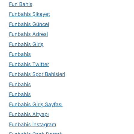
Fun Bahis
Funbahis Şikayet
Funbahis Güncel
Funbahis Adresi
Funbahis Giriş
Funbahis
Funbahis Twitter
Funbahis Spor Bahisleri
Funbahis
Funbahis
Funbahis Giriş Sayfası
Funbahis Altyapı
Funbahis İnstagram