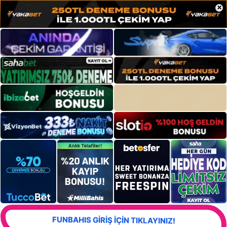
×
FUNBAHIS GİRİŞ İÇİN TIKLAYINIZ!