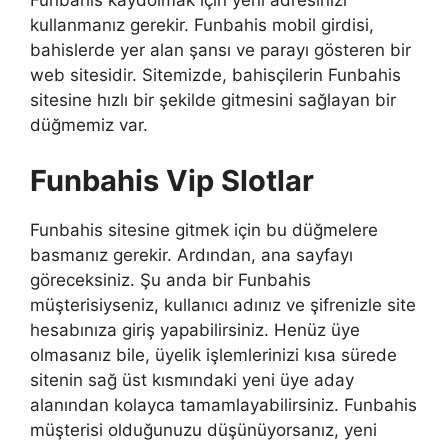
Funbahis kaydolmak için yeni adresinizi
kullanmanız gerekir. Funbahis mobil girdisi,
bahislerde yer alan şansı ve parayı gösteren bir
web sitesidir. Sitemizde, bahisçilerin Funbahis
sitesine hızlı bir şekilde gitmesini sağlayan bir
düğmemiz var.
Funbahis Vip Slotlar
Funbahis sitesine gitmek için bu düğmelere
basmanız gerekir. Ardından, ana sayfayı
göreceksiniz. Şu anda bir Funbahis
müşterisiyseniz, kullanıcı adınız ve şifrenizle site
hesabınıza giriş yapabilirsiniz. Henüz üye
olmasanız bile, üyelik işlemlerinizi kısa sürede
sitenin sağ üst kısmındaki yeni üye aday
alanından kolayca tamamlayabilirsiniz. Funbahis
müşterisi olduğunuzu düşünüyorsanız, yeni