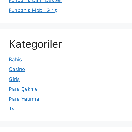
Funbahis Canlı Destek
Funbahis Mobil Giriş
Kategoriler
Bahis
Casino
Giriş
Para Çekme
Para Yatırma
Tv