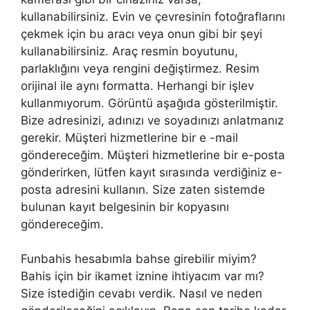
kullanabilirsiniz. Evin ve çevresinin fotoğraflarını
çekmek için bu aracı veya onun gibi bir şeyi
kullanabilirsiniz. Araç resmin boyutunu,
parlaklığını veya rengini değiştirmez. Resim
orijinal ile aynı formatta. Herhangi bir işlev
kullanmıyorum. Görüntü aşağıda gösterilmiştir.
Bize adresinizi, adınızı ve soyadınızı anlatmanız
gerekir. Müşteri hizmetlerine bir e -mail
göndereceğim. Müşteri hizmetlerine bir e-posta
gönderirken, lütfen kayıt sırasında verdiğiniz e-
posta adresini kullanın. Size zaten sistemde
bulunan kayıt belgesinin bir kopyasını
göndereceğim.
Funbahis hesabımla bahse girebilir miyim?
Bahis için bir ikamet iznine ihtiyacım var mı?
Size istediğin cevabı verdik. Nasıl ve neden