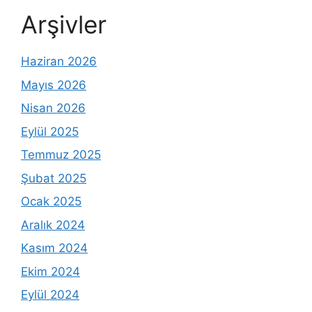
Arşivler
Haziran 2026
Mayıs 2026
Nisan 2026
Eylül 2025
Temmuz 2025
Şubat 2025
Ocak 2025
Aralık 2024
Kasım 2024
Ekim 2024
Eylül 2024