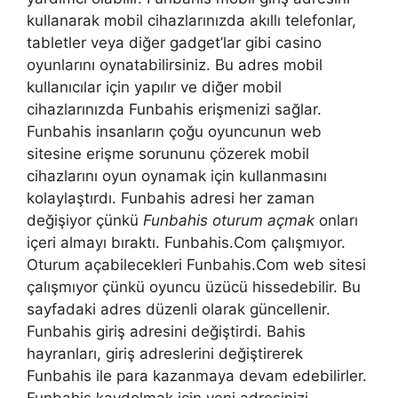
kullanarak mobil cihazlarınızda akıllı telefonlar,
tabletler veya diğer gadget’lar gibi casino
oyunlarını oynatabilirsiniz. Bu adres mobil
kullanıcılar için yapılır ve diğer mobil
cihazlarınızda Funbahis erişmenizi sağlar.
Funbahis insanların çoğu oyuncunun web
sitesine erişme sorununu çözerek mobil
cihazlarını oyun oynamak için kullanmasını
kolaylaştırdı. Funbahis adresi her zaman
değişiyor çünkü
Funbahis oturum açmak
onları
içeri almayı bıraktı. Funbahis.Com çalışmıyor.
Oturum açabilecekleri Funbahis.Com web sitesi
çalışmıyor çünkü oyuncu üzücü hissedebilir. Bu
sayfadaki adres düzenli olarak güncellenir.
Funbahis giriş adresini değiştirdi. Bahis
hayranları, giriş adreslerini değiştirerek
Funbahis ile para kazanmaya devam edebilirler.