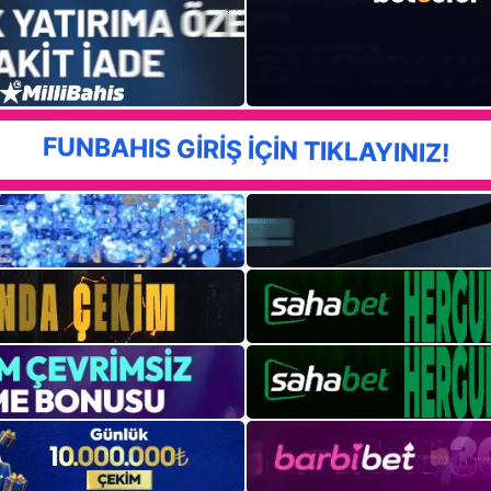
FUNBAHIS GİRİŞ İÇİN TIKLAYINIZ!