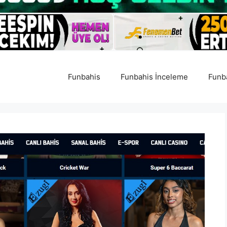
Funbahis
Funbahis İnceleme
Funba