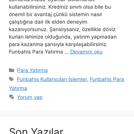
kullanabilirsiniz. Krediniz sınırlı olsa bile bu
önemli bir avantaj çünkü sistemin nasıl
çalıştığına dair ilk elden deneyim
kazanıyorsunuz. Şanslıysanız, özellikle döviz
kurları lehinize olduğunda, yatırım yapmadan
para kazanma şansıyla karşılaşabilirsiniz.
Funbahis Para Yatırma …
Devamını oku
Kategoriler
Para Yatırma
Etiketler
Funbahis Kullanıcıları İşlemler
,
Funbahis Para
Yatırma
Yorum yap
Son Yazılar