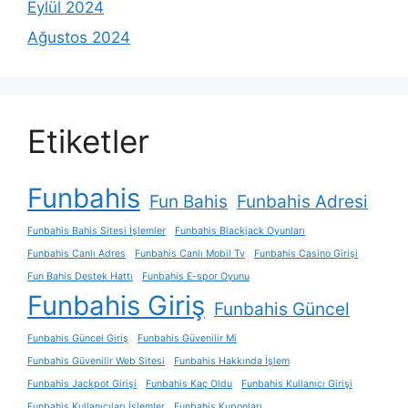
Eylül 2024
Ağustos 2024
Etiketler
Funbahis
Fun Bahis
Funbahis Adresi
Funbahis Bahis Sitesi İşlemler
Funbahis Blackjack Oyunları
Funbahis Canlı Adres
Funbahis Canlı Mobil Tv
Funbahis Casino Girişi
Fun Bahis Destek Hattı
Funbahis E-spor Oyunu
Funbahis Giriş
Funbahis Güncel
Funbahis Güncel Giriş
Funbahis Güvenilir Mi
Funbahis Güvenilir Web Sitesi
Funbahis Hakkında İşlem
Funbahis Jackpot Girişi
Funbahis Kaç Oldu
Funbahis Kullanıcı Girişi
Funbahis Kullanıcıları İşlemler
Funbahis Kuponları