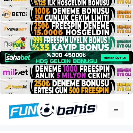
İçeriğe
atla
Menü