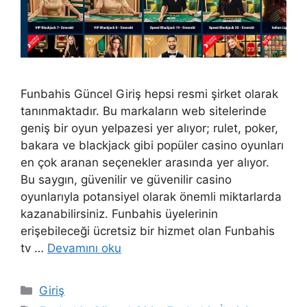
Funbahis Güncel Giriş hepsi resmi şirket olarak
tanınmaktadır. Bu markaların web sitelerinde
geniş bir oyun yelpazesi yer alıyor; rulet, poker,
bakara ve blackjack gibi popüler casino oyunları
en çok aranan seçenekler arasında yer alıyor.
Bu saygın, güvenilir ve güvenilir casino
oyunlarıyla potansiyel olarak önemli miktarlarda
kazanabilirsiniz. Funbahis üyelerinin
erişebileceği ücretsiz bir hizmet olan Funbahis
tv …
Devamını oku
Kategoriler
Giriş