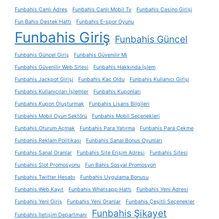
Funbahis Canlı Adres
Funbahis Canlı Mobil Tv
Funbahis Casino Girişi
Fun Bahis Destek Hattı
Funbahis E-spor Oyunu
Funbahis Giriş
Funbahis Güncel
Funbahis Güncel Giriş
Funbahis Güvenilir Mi
Funbahis Güvenilir Web Sitesi
Funbahis Hakkında İşlem
Funbahis Jackpot Girişi
Funbahis Kaç Oldu
Funbahis Kullanıcı Girişi
Funbahis Kullanıcıları İşlemler
Funbahis Kuponları
Funbahis Kupon Oluşturmak
Funbahis Lisans Bilgileri
Funbahis Mobil Oyun Sektörü
Funbahis Mobil Seçenekleri
Funbahis Oturum Açmak
Funbahis Para Yatırma
Funbahis Para Çekme
Funbahis Reklam Politikası
Funbahis Sanal Bonus Oyunları
Funbahis Sanal Oranlar
Funbahis Site Erişim Adresi
Funbahis Sitesi
Funbahis Slot Promosyonu
Fun Bahis Sosyal Promosyon
Funbahis Twitter Hesabı
Funbahis Uygulama Bonusu
Funbahis Web Kayıt
Funbahis Whatsapp Hattı
Funbahis Yeni Adresi
Funbahis Yeni Giriş
Funbahis Yeni Oranlar
Funbahis Çeşitli Seçenekler
Funbahis Şikayet
Funbahis İletişim Departmanı