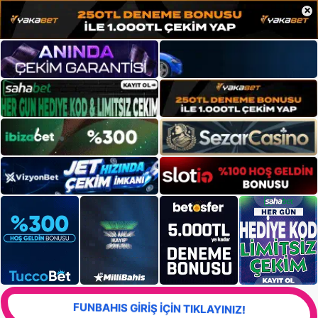
×
FUNBAHIS GİRİŞ İÇİN TIKLAYINIZ!