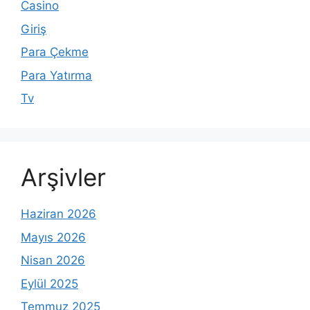
Casino
Giriş
Para Çekme
Para Yatırma
Tv
Arşivler
Haziran 2026
Mayıs 2026
Nisan 2026
Eylül 2025
Temmuz 2025