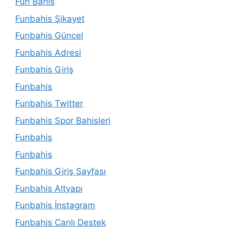
Fun Bahis
Funbahis Şikayet
Funbahis Güncel
Funbahis Adresi
Funbahis Giriş
Funbahis
Funbahis Twitter
Funbahis Spor Bahisleri
Funbahis
Funbahis
Funbahis Giriş Sayfası
Funbahis Altyapı
Funbahis İnstagram
Funbahis Canlı Destek