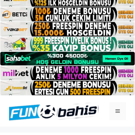
İçeriğe
atla
Menü