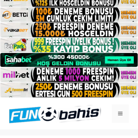
İçeriğe
atla
Menü