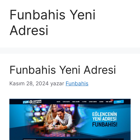
Funbahis Yeni
Adresi
Funbahis Yeni Adresi
Kasım 28, 2024
yazar
Funbahis