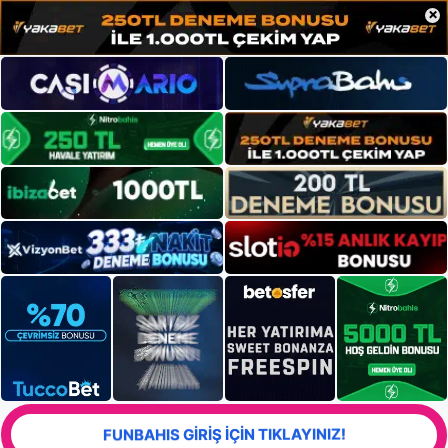
×
FUNBAHIS GİRİŞ İÇİN TIKLAYINIZ!